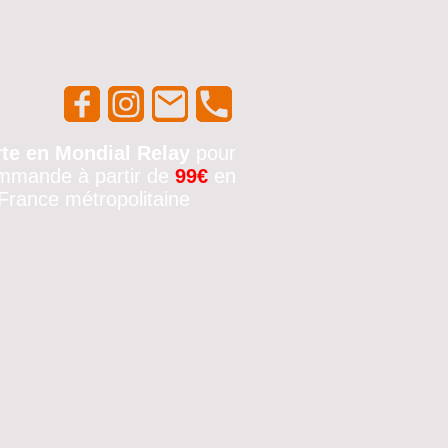
rte en Mondial Relay
pour
mmande à partir de
99€
en
France métropolitaine
🚚✨