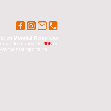
rte en Mondial Relay
pour
mmande à partir de
99€
en
France métropolitaine
🚚✨