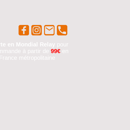
rte en Mondial Relay
pour
mmande à partir de
99€
en
France métropolitaine
🚚✨