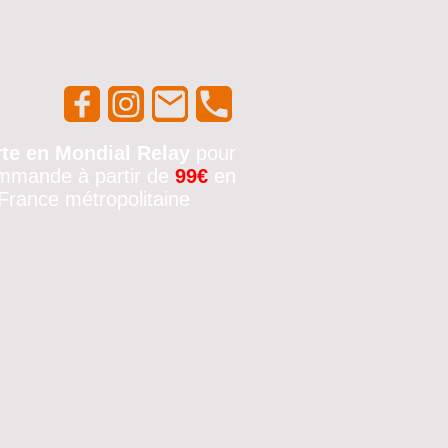
rte en Mondial Relay
pour
mmande à partir de
99€
en
France métropolitaine
🚚✨