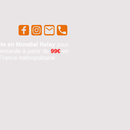
rte en Mondial Relay
pour
mmande à partir de
99€
en
France métropolitaine
🚚✨