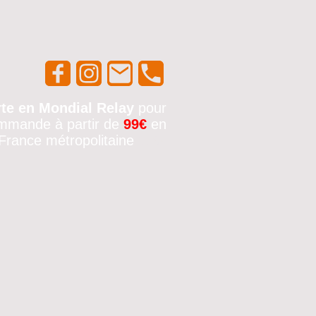
rte en Mondial Relay
pour
mmande à partir de
99€
en
France métropolitaine
🚚✨