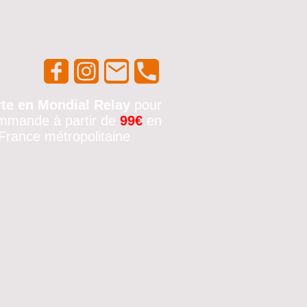
rte en Mondial Relay
pour
mmande à partir de
99€
en
France métropolitaine
🚚✨