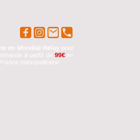
rte en Mondial Relay
pour
mmande à partir de
99€
en
France métropolitaine
🚚✨