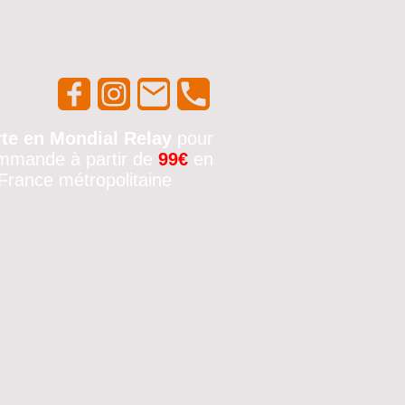
rte en Mondial Relay
pour
mmande à partir de
99€
en
France métropolitaine
🚚✨