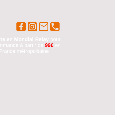
rte en Mondial Relay
pour
mmande à partir de
99€
en
France métropolitaine
🚚✨