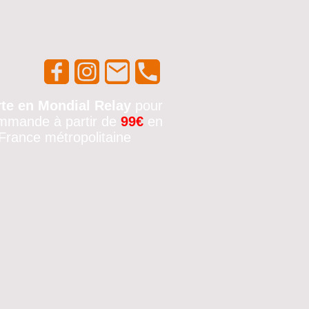
rte en Mondial Relay
pour
mmande à partir de
99€
en
France métropolitaine
🚚✨