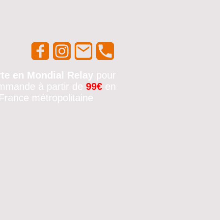
rte en Mondial Relay
pour
mmande à partir de
99€
en
France métropolitaine
🚚✨