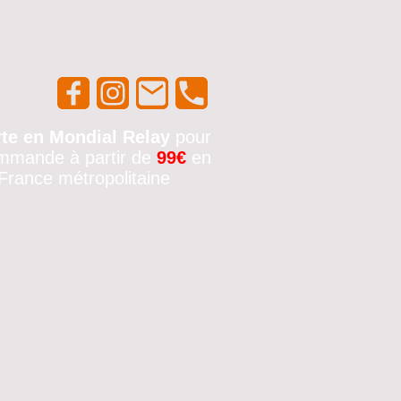
rte en Mondial Relay
pour
mmande à partir de
99€
en
France métropolitaine
🚚✨