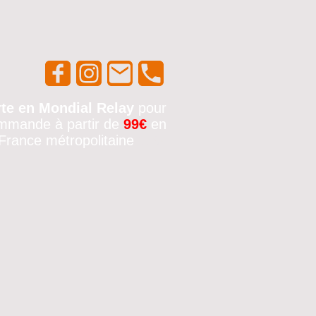
rte en Mondial Relay
pour
mmande à partir de
99€
en
France métropolitaine
🚚✨