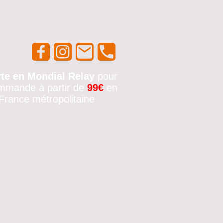
rte en Mondial Relay
pour
mmande à partir de
99€
en
France métropolitaine
🚚✨