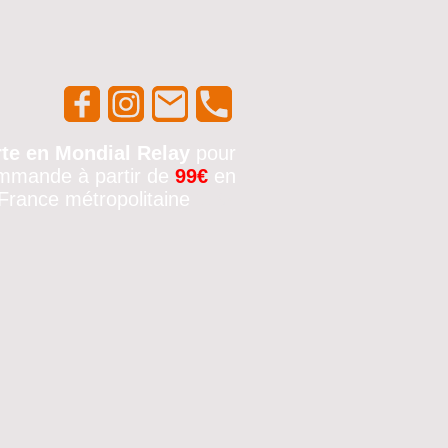
rte en Mondial Relay
pour
mmande à partir de
99€
en
France métropolitaine
🚚✨