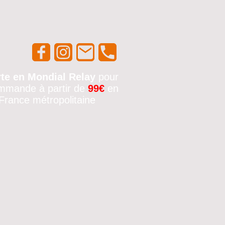
rte en Mondial Relay
pour
mmande à partir de
99€
en
France métropolitaine
🚚✨