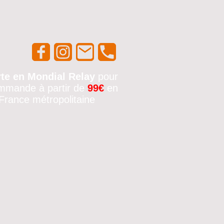
rte en Mondial Relay
pour
mmande à partir de
99€
en
France métropolitaine
🚚✨