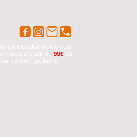
rte en Mondial Relay
pour
mmande à partir de
99€
en
France métropolitaine
🚚✨