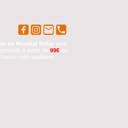
rte en Mondial Relay
pour
mmande à partir de
99€
en
France métropolitaine
🚚✨