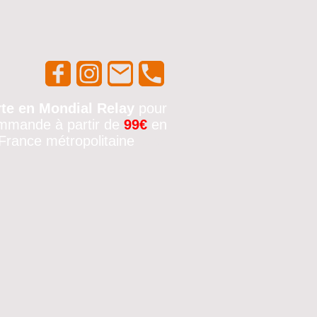
rte en Mondial Relay
pour
mmande à partir de
99€
en
France métropolitaine
🚚✨